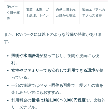
RVパー
電源、水道、ゴ
自然に囲まれ
観光エリアへの
ク日光霧
ミ処理、トイレ
た静かな環境
アクセス良好
降
また、RVパークには以下のような設備や特徴がありま
す。
照明や水道設備
が整っており、夜間や洗面にも便
利。
女性やファミリーでも安心して利用できる環境
が整
っている。
一部の施設では
ペット同伴も可能
で、愛犬との旅を
楽しみたい方にもおすすめ。
利用料金の
相場は1泊1,000〜3,000円程度
で、比較的
リーズナブル。