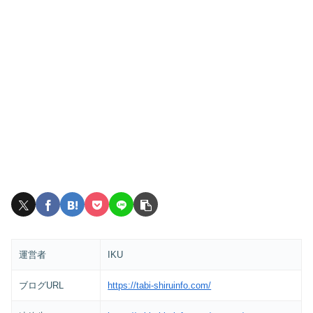
運営者
IKU
ブログURL
https://tabi-shiruinfo.com/