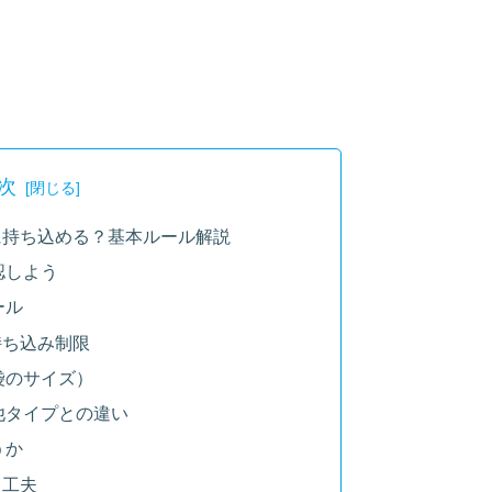
次
に持ち込める？基本ルール解説
認しよう
ール
持ち込み制限
袋のサイズ）
他タイプとの違い
うか
と工夫