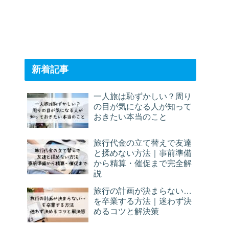
新着記事
一人旅は恥ずかしい？周り
の目が気になる人が知って
おきたい本当のこと
旅行代金の立て替えで友達
と揉めない方法｜事前準備
から精算・催促まで完全解
説
旅行の計画が決まらない…
を卒業する方法｜迷わず決
めるコツと解決策