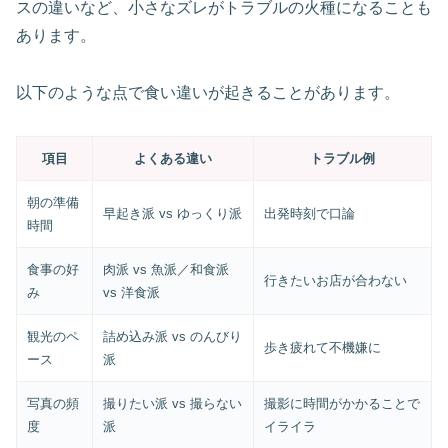
スの違いなど、小さなズレがトラブルの火種になることも
あります。
以下のような点で食い違いが起きることがあります。
項目
よくある違い
トラブル例
朝の準備
早起き派 vs ゆっくり派
出発時刻で口論
時間
食事の好
肉派 vs 魚派／和食派
行きたいお店が合わない
み
vs 洋食派
観光のペ
詰め込み派 vs のんびり
歩き疲れて不機嫌に
ース
派
写真の頻
撮りたい派 vs 撮らない
撮影に時間がかかることで
度
派
イライラ