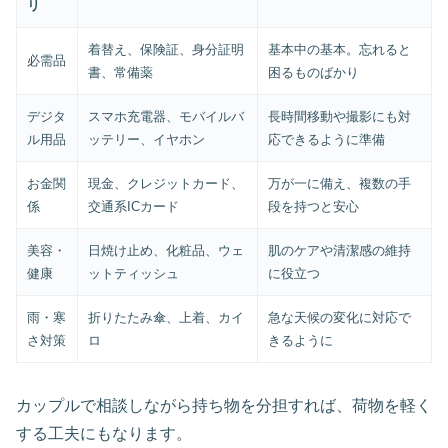
リ
着替え、保険証、身分証明
基本中の基本。忘れると
必需品
書、常備薬
困るものばかり
デジタ
スマホ充電器、モバイルバ
長時間移動や撮影にも対
ル用品
ッテリー、イヤホン
応できるように準備
お金関
現金、クレジットカード、
万が一に備え、複数の手
係
交通系ICカード
段を持つと安心
美容・
日焼け止め、化粧品、ウェ
肌のケアや清潔感の維持
健康
ットティッシュ
に役立つ
雨・寒
折りたたみ傘、上着、カイ
急な天候の変化に対応で
さ対策
ロ
きるように
カップルで相談しながら持ち物を分担すれば、荷物を軽く
する工夫にもなります。