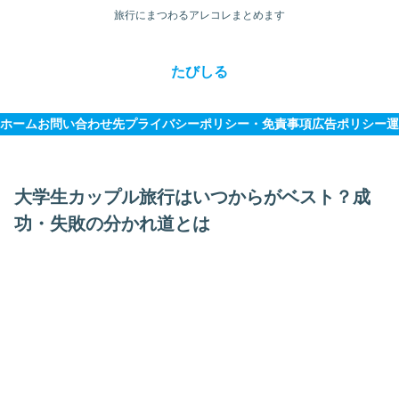
旅行にまつわるアレコレまとめます
たびしる
ホーム
お問い合わせ先
プライバシーポリシー・免責事項
広告ポリシー
運
大学生カップル旅行はいつからがベスト？成
功・失敗の分かれ道とは