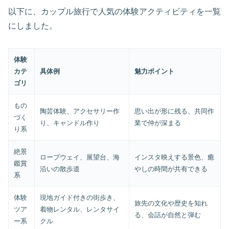
以下に、カップル旅行で人気の体験アクティビティを一覧
にしました。
体験
カテ
具体例
魅力ポイント
ゴリ
もの
陶芸体験、アクセサリー作
思い出が形に残る、共同作
づく
り、キャンドル作り
業で仲が深まる
り系
絶景
ロープウェイ、展望台、海
インスタ映えする景色、癒
鑑賞
沿いの散歩道
やしの時間が共有できる
系
体験
現地ガイド付きの街歩き、
旅先の文化や歴史を知れ
ツア
着物レンタル、レンタサイ
る、会話が自然と弾む
ー系
クル