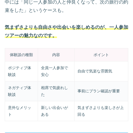
中には「同じ一人参加の人と仲良くなって、次の旅行の約
束をした」というケースも。
気まずさよりも自由さや出会いを楽しめるのが、一人参加
ツアーの魅力なのです。
体験談の種類
内容
ポイント
ポジティブ体
全員一人参加で
自由で気楽な雰囲気
験談
安心
ネガティブ体
相席で気疲れし
事前にプラン確認が重要
験談
た
意外なメリッ
新しい出会いが
気まずさよりも楽しさが上
ト
ある
回る